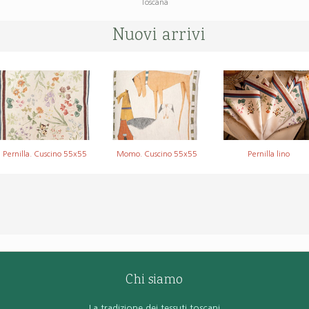
Toscana
Nuovi arrivi
Pernilla. Cuscino 55x55
Momo. Cuscino 55x55
Pernilla lino
Chi siamo
La tradizione dei tessuti toscani