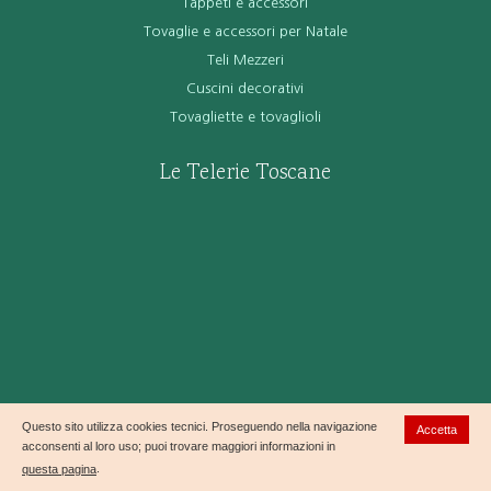
Tappeti e accessori
Tovaglie e accessori per Natale
Teli Mezzeri
Cuscini decorativi
Tovagliette e tovaglioli
Le Telerie Toscane
Questo sito utilizza cookies tecnici. Proseguendo nella navigazione
Accetta
acconsenti al loro uso; puoi trovare maggiori informazioni in
questa pagina
.